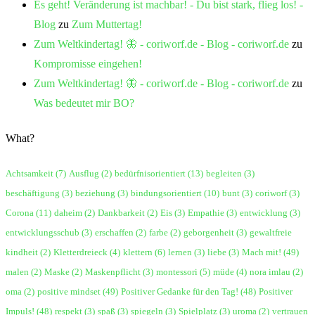
Es geht! Veränderung ist machbar! - Du bist stark, flieg los! -
Blog
zu
Zum Muttertag!
Zum Weltkindertag! 🦋 - coriworf.de - Blog - coriworf.de
zu
Kompromisse eingehen!
Zum Weltkindertag! 🦋 - coriworf.de - Blog - coriworf.de
zu
Was bedeutet mir BO?
What?
Achtsamkeit
(7)
Ausflug
(2)
bedürfnisorientiert
(13)
begleiten
(3)
beschäftigung
(3)
beziehung
(3)
bindungsorientiert
(10)
bunt
(3)
coriworf
(3)
Corona
(11)
daheim
(2)
Dankbarkeit
(2)
Eis
(3)
Empathie
(3)
entwicklung
(3)
entwicklungsschub
(3)
erschaffen
(2)
farbe
(2)
geborgenheit
(3)
gewaltfreie
kindheit
(2)
Kletterdreieck
(4)
klettern
(6)
lernen
(3)
liebe
(3)
Mach mit!
(49)
malen
(2)
Maske
(2)
Maskenpflicht
(3)
montessori
(5)
müde
(4)
nora imlau
(2)
oma
(2)
positive mindset
(49)
Positiver Gedanke für den Tag!
(48)
Positiver
Impuls!
(48)
respekt
(3)
spaß
(3)
spiegeln
(3)
Spielplatz
(3)
uroma
(2)
vertrauen