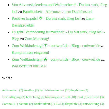
Von Adventskalendern und Weihnachten! - Du bist stark, flieg
los!
zu
Familienbett – Alle unter einem Dachfenster!
Positiver Impuls! 🦅 - Du bist stark, flieg los!
zu
Lern-
Bastelprojekte
Es geht! Veränderung ist machbar! - Du bist stark, flieg los! -
Blog
zu
Zum Muttertag!
Zum Weltkindertag! 🦋 - coriworf.de - Blog - coriworf.de
zu
Kompromisse eingehen!
Zum Weltkindertag! 🦋 - coriworf.de - Blog - coriworf.de
zu
Was bedeutet mir BO?
What?
Achtsamkeit
(7)
Ausflug
(2)
bedürfnisorientiert
(13)
begleiten
(3)
beschäftigung
(3)
beziehung
(3)
bindungsorientiert
(10)
bunt
(3)
coriworf
(3)
Corona
(11)
daheim
(2)
Dankbarkeit
(2)
Eis
(3)
Empathie
(3)
entwicklung
(3)