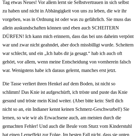
Tag etwas Neues! Vor allem lernt sie Selbstvertrauen in sich selbst
zu haben und nicht in Abhängigkeit von uns zu leben, die wir ihr
vorgeben, was in Ordnung ist oder was zu gefährlich. Sie muss das
allein auskundschaften können und eben auch SCHEITERN
DÜRFEN! Ich kann mich erinnern, dass das bei uns daheim verpönt
war und zwar nicht geahndet, aber doch missbilligt wurde. Scheitern
war schlecht, und ein „Ich habs dir ja gesagt.“ hab ich auch oft
gehört, vor allem, wenn meine Entscheidung von vornherein falsch
war. Wenigstens habe ich daraus gelernt, manches erst jetzt.
Die Tasse verliert ihren Henkel auf dem Boden, ist nicht so
schlimm! Das Knie ist aufgeschürft, ich tröste und puste das Knie
gesund und tröste mein Kind weiter. (Aber bitte kein: Stell dich
nicht so an, ein Indianer kennt keinen Schmerz-Geschwurbel!) Sie
lernen, so wie wir als Erwachsene auch, am meisten durch die
gemachten Fehler! Und auch die Beule vom Sturz vom Kinderstuhl
hat einen Lerneffekt zur Folge. Im besten Fall nicht, dass sie unten