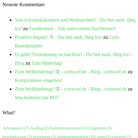
Neueste Kommentare
Von Adventskalendern und Weihnachten! - Du bist stark, flieg
los!
zu
Familienbett – Alle unter einem Dachfenster!
Positiver Impuls! 🦅 - Du bist stark, flieg los!
zu
Lern-
Bastelprojekte
Es geht! Veränderung ist machbar! - Du bist stark, flieg los! -
Blog
zu
Zum Muttertag!
Zum Weltkindertag! 🦋 - coriworf.de - Blog - coriworf.de
zu
Kompromisse eingehen!
Zum Weltkindertag! 🦋 - coriworf.de - Blog - coriworf.de
zu
Was bedeutet mir BO?
What?
Achtsamkeit
(7)
Ausflug
(2)
bedürfnisorientiert
(13)
begleiten
(3)
beschäftigung
(3)
beziehung
(3)
bindungsorientiert
(10)
bunt
(3)
coriworf
(3)